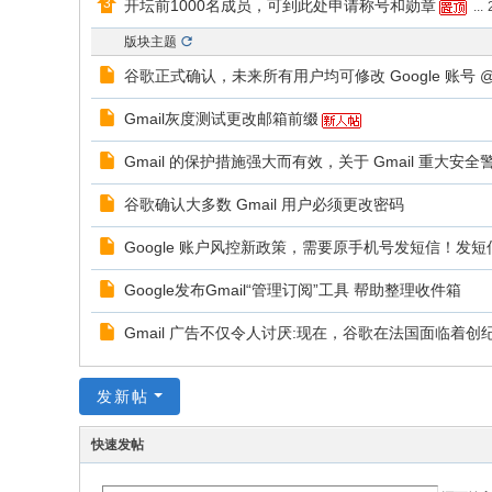
开坛前1000名成员，可到此处申请称号和勋章
...
坛
版块主题
-
谷歌正式确认，未来所有用户均可修改 Google 账号 @G
大
Gmail灰度测试更改邮箱前缀
中
华
Gmail 的保护措施强大而有效，关于 Gmail 重大
区
谷歌确认大多数 Gmail 用户必须更改密码
电
Google 账户风控新政策，需要原手机号发短信！发短
子
邮
Google发布Gmail“管理订阅”工具 帮助整理收件箱
箱
Gmail 广告不仅令人讨厌:现在，谷歌在法国面临着创
交
流
发新帖
社
区
快速发帖