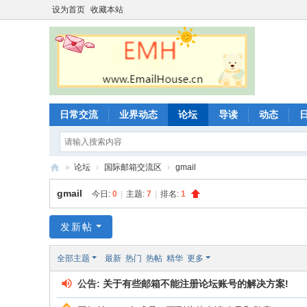
设为首页
收藏本站
日常交流
业界动态
论坛
导读
动态
»
论坛
›
国际邮箱交流区
›
gmail
邮
gmail
今日:
0
|
主题:
7
|
排名:
1
件
屋
发新帖
-
全部主题
最新
热门
热帖
精华
更多
邮
公告:
关于有些邮箱不能注册论坛账号的解决方案!
箱
论