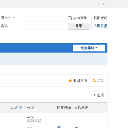
切
换
用户名
自动登录
找回密码
到
宽
密码
立即注册
登录
版
快捷导航
收藏本版
|
订阅
返 回
新窗
作者
回复/查看
最后发表
xylon
2025-3-22
xylon
40
xylon