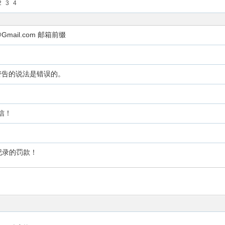
2
3
4
mail.com 邮箱前缀
安全警告的说法是错误的。
信！
纪录的罚款！